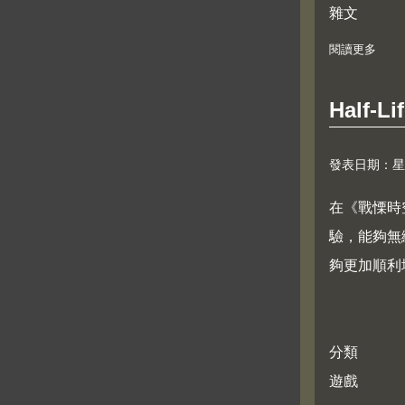
雜文
閱讀更多
abo
Half-Li
發表日期：星期五,
在《戰慄時空》
驗，能夠無縫
夠更加順利地
分類
遊戲