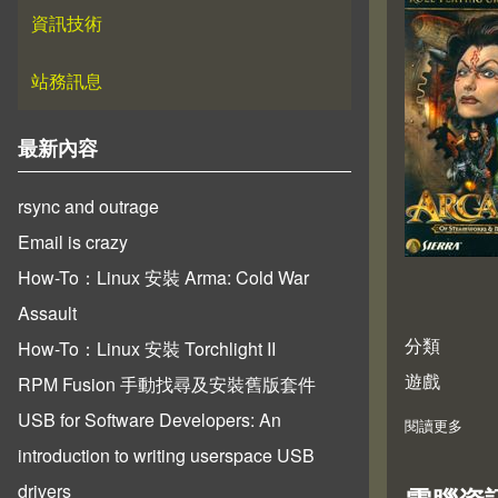
資訊技術
站務訊息
最新內容
rsync and outrage
Email is crazy
How-To：Linux 安裝 Arma: Cold War
Assault
分類
How-To：Linux 安裝 Torchlight II
遊戲
RPM Fusion 手動找尋及安裝舊版套件
USB for Software Developers: An
閱讀更多
abou
introduction to writing userspace USB
drivers