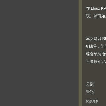
在 Lin
現。然而如
本文是以 RH
8 陳舊，則
碟會單純地
不會特別涉
分類
筆記
閱讀更多
abo