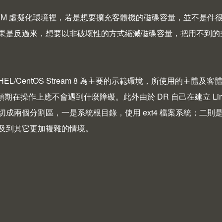
ux KVM 虛擬化環境裡，若是想要擴充客體機的磁碟容量，並不
果是反過來，想要以非破壞性的方式縮減磁碟容量，把用不到的
EL/CentOS Stream 8 為主要的示範環境，所使用的主體及客體
預期在操作上應不會遇到什麼障礙。此外由於 DR 自己在建立 Lin
切成兩個分割區，一是系統根目錄，使用 ext4 檔案系統；二則
及到其它更加複雜的情境。
ut Linux KVM 縮減虛擬磁碟容量