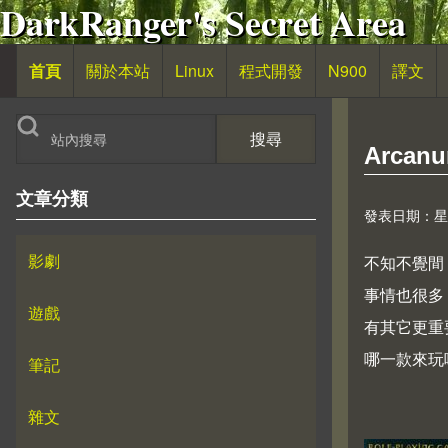
DarkRanger's Secret Area
移至主內容
首頁
關於本站
Linux
程式開發
N900
譯文
主導覽
搜尋
Arcanu
文章分類
發表日期：星期一,
影劇
不知不覺間
事情也很多
遊戲
有其它更重
哪一款來玩
筆記
雜文