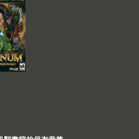
t Arcanum: Of Steamworks and Magick Obscura (2001)