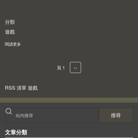
分類
遊戲
閱讀更多
about PC 平台的 FPS 遊戲操控配置小感
頁 1
下一頁
››
Pagination
RSS 清單 遊戲
搜尋
文章分類