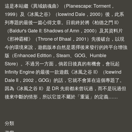
這是本站繼《異域鎮魂曲》（
Planescape: Torment
，
1999）及《冰風之谷》（
Icewind Dale
，2000）後，此系
列專題的最後一篇心得文章。日前終於將《柏德之門 II》
（Baldur's Gate II: Shadows of Amn，2000）及其資料片
《邪神霸權》（Throne of Bhaal，2001）先後破台，以現
今的環境來說，遊戲版本自然是選擇後來發行的跨平台增強
版（Enhanced Edition，
Steam
、
GOG
、
Humble
Store
）。不過另一方面，倘若日後真的有機會，會玩起
Infinity Engine
的最後一款遊戲《冰風之谷 II》（Icewind
Dale II，2002，
GOG
）的話，它就不會算在這個專題了。
因為《冰風之谷 II》是 DR 先前都未曾玩過，而不是玩過但
後來中斷的情形，所以它並不屬於「重返」的定義……
分類