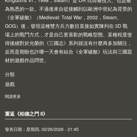
Kingdoms VI，1998，
Steam
）是 DR 玩得最投入、也是最
為熟悉的一款。不過後來自從接觸到以歐洲中世紀為背景的
《全軍破敵》（Medieval: Total War，2002，
Steam
、
GOG
）後，發現這種雙方兵力數目直接如實陳列在 3D 戰
場上的戰鬥方式，才是自己更喜歡的戰略型態。某種程度使
得後續對於光榮的《三國志》系列就沒有什麼再多加關注，
反而是期盼也許哪一天會有結合《全軍破敵》玩法與三國題
材的遊戲作品問世。
分類
遊戲
閱讀更多
about Total War: Three Kingdoms (2019)
重返《柏德之門 II》
發表日期：星期四, 02/26/2026 - 21:45