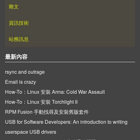
雜文
資訊技術
站務訊息
最新內容
rsync and outrage
Email is crazy
How-To：Linux 安裝 Arma: Cold War Assault
How-To：Linux 安裝 Torchlight II
RPM Fusion 手動找尋及安裝舊版套件
USB for Software Developers: An introduction to writing
userspace USB drivers