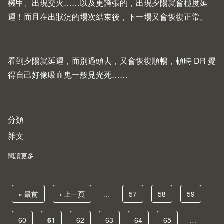
機甲、出現交火……以及更誇張的，出現夕陽就會極度延
遲！而且在出狀況的場次結束後，下一場又會恢復正常。
看到夕陽就延遲，而別過頭去，又會恢復順暢，頓時 DR 覺
得自己好像吸血鬼一般見光死……
分類
雜文
閱讀更多
about GeForce GTX 560 Ti：砸錢換來不再延遲的夕陽
First page
« 最前
Previous page
‹ 上一頁
…
頁面
57
頁面
58
頁面
59
頁面
60
目前頁面
61
頁面
62
頁面
63
頁面
64
頁面
65
…