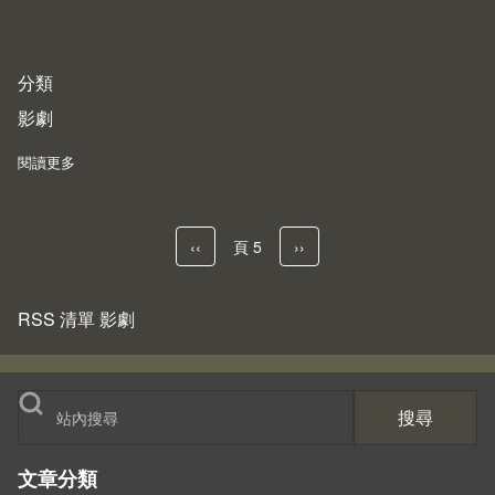
分類
影劇
閱讀更多
about The French Dispatch - 當文章有畫面又有聲音
Previous page
‹‹
頁 5
下一頁
››
Pagination
RSS 清單 影劇
搜尋
文章分類