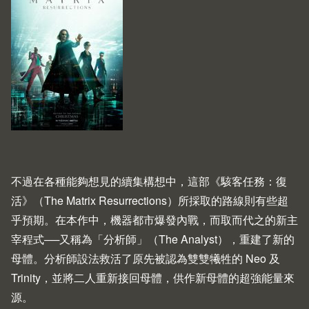
不過在各種能夠想見的續集構想中，這部《駭客任務：復
活》（The Matrix Resurrections）所採取的路線則有些超
乎預期。在本作中，機器都市爆發內戰，而取而代之的新主
宰程式──又稱為「分析師」（The Analyst），重建了新的
母體。分析師設法救活了原先被認為雙雙犧牲的 Neo 及
Trinity，並將二人重新接回母體，供作新母體的超強能量來
源。