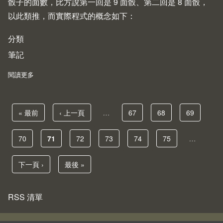
骰子的面數，比方說第一回是 9 面骰、第二回是 8 面骰，
以此類推，而實際程式的概念如下：
分類
筆記
閱讀更多
about 擲骰子程式
First page
« 最前
Previous page
‹ 上一頁
…
頁面
67
頁面
68
頁面
69
頁面
70
目前頁面
71
頁面
72
頁面
73
頁面
74
頁面
75
…
Pagination
下一頁
下一頁 ›
Last page
最後 »
RSS 清單