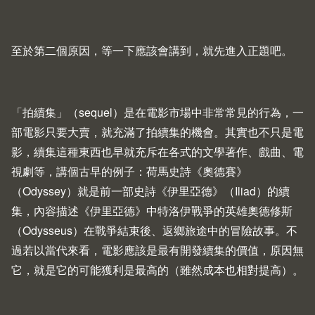
至於第二個原因，等一下應該會講到，就先進入正題吧。
「拍續集」（sequel）是在電影市場中非常常見的行為，一
部電影只要大賣，就充滿了拍續集的機會。其實也不只是電
影，續集這種東西也早就充斥在各式的文學著作、戲曲、電
視劇等，講個古早的例子：荷馬史詩《奧德賽》
（Odyssey）就是前一部史詩《伊里亞德》（Iliad）的續
集，內容描述《伊里亞德》中特洛伊戰爭的英雄奧德修斯
（Odysseus）在戰爭結束後、返鄉旅途中的冒險故事。不
過若以當代來看，電影應該是最有開發續集的價值，原因無
它，就是它的可能獲利是最高的（雖然成本也相對提高）。