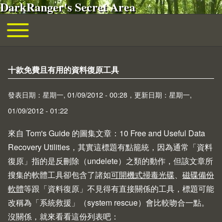
DarkRanger's Secret Area
移至主內容
Toggle main menu
主導覽
十款免費且有用的資料復原工具
發表日期：星期一, 01/09/2012 - 00:28，更新日期：星期一,
01/09/2012 - 01:22
來自
Tom's Guide
的圖集文章：
10 Free and Useful Data
Recovery Utilities
，其實這標題有點籠統，因為通常「資料
復原」指的是反刪除（undelete）之類的動作，但該文章所
搜集的軟體工具卻包含了諸如
可開機式掃毒光碟
、
磁碟備份
軟體
等跟「資料復原」不見得有直接關係的工具，標題可能
改稱為「系統救援」（system rescue）會比較吻合一點。
沒關係，就來看看這份列表吧：