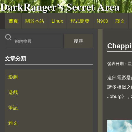
DarkRanger's Secret Area
移至主內容
首頁
關於本站
Linux
程式開發
N900
譯文
主導覽
搜尋
Chapp
文章分類
發表日期：星期六,
影劇
這部電影是南
諸多相似之處
遊戲
Joburg》
筆記
雜文