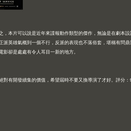
之，本片可以說是近年來諜報動作類型的傑作，無論是在劇本設
正派英雄氣概到一個不行，反派的表現也不落俗套，堪稱有問鼎
電影卻是處處有令人耳目一新的地方。
絕對有開發續集的價值，希望屆時不要又換導演了才好。評分：9/
t Kingsman: The Secret Service - 現代騎士風雲錄