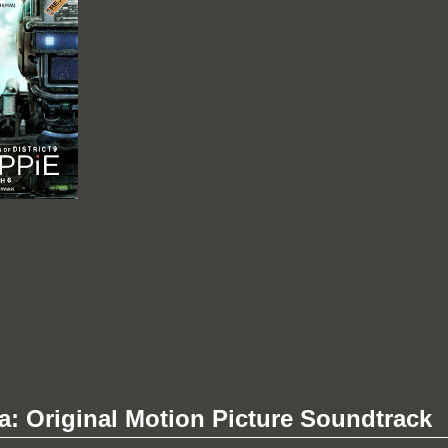
ut Chappie - 現代普羅米修斯
a: Original Motion Picture Soundtrack