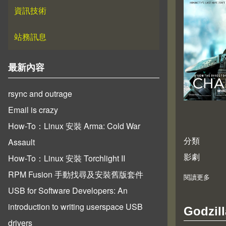
資訊技術
站務訊息
最新內容
rsync and outrage
Email is crazy
How-To：Linux 安裝 Arma: Cold War
分類
Assault
影劇
How-To：Linux 安裝 Torchlight II
RPM Fusion 手動找尋及安裝舊版套件
閱讀更多
abo
USB for Software Developers: An
introduction to writing userspace USB
Godzill
drivers