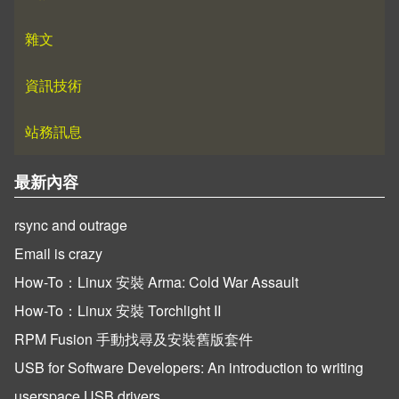
雜文
資訊技術
站務訊息
最新內容
rsync and outrage
Email is crazy
How-To：Linux 安裝 Arma: Cold War Assault
How-To：Linux 安裝 Torchlight II
RPM Fusion 手動找尋及安裝舊版套件
USB for Software Developers: An introduction to writing
userspace USB drivers