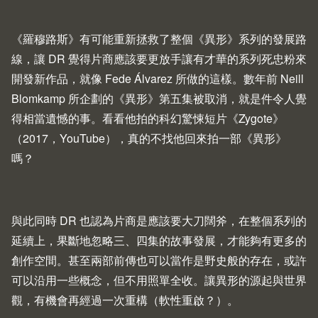
《羅穆路斯》有可能重新拯救了整個《異形》系列的發展路
線，讓 DR 覺得片商應該要更放手讓有才華的系列死忠粉來
開發新作品，就像 Fede Álvarez 所做的這樣。數年前 Neill
Blomkamp 所企劃的《異形》第五集被取消，就是件令人覺
得相當遺憾的事。看看他拍的科幻驚悚短片《
Zygote
》
（2017，
YouTube
），真的不找他回來拍一部《異形》
嗎？
與此同時 DR 也認為片商是應該要大刀闊斧，在整個系列的
延續上，果斷地忽略三、四集的故事發展，才能夠有更多的
創作空間。甚至兩部前傳也可以當作是野史般的存在，或許
可以沿用一些概念，但不用照單全收。讓異形的源起與世界
觀，有機會再經過一次重構（軟性重啟？）。