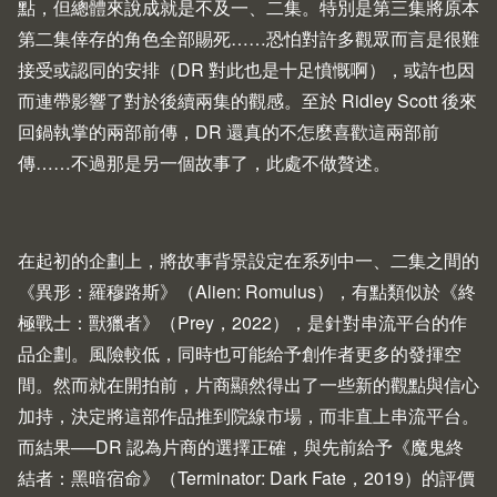
點，但總體來說成就是不及一、二集。特別是第三集將原本
第二集倖存的角色全部賜死……恐怕對許多觀眾而言是很難
接受或認同的安排（DR 對此也是十足憤慨啊），或許也因
而連帶影響了對於後續兩集的觀感。至於 Ridley Scott 後來
回鍋執掌的兩部前傳，DR 還真的不怎麼喜歡這兩部前
傳……不過那是另一個故事了，此處不做贅述。
在起初的企劃上，將故事背景設定在系列中一、二集之間的
《異形：羅穆路斯》（Alien: Romulus），有點類似於《終
極戰士：獸獵者》（
Prey
，2022），是針對串流平台的作
品企劃。風險較低，同時也可能給予創作者更多的發揮空
間。然而就在開拍前，片商顯然得出了一些新的觀點與信心
加持，決定將這部作品推到院線市場，而非直上串流平台。
而結果──DR 認為片商的選擇正確，與先前給予《魔鬼終
結者：黑暗宿命》（
Terminator: Dark Fate
，2019）的
評價