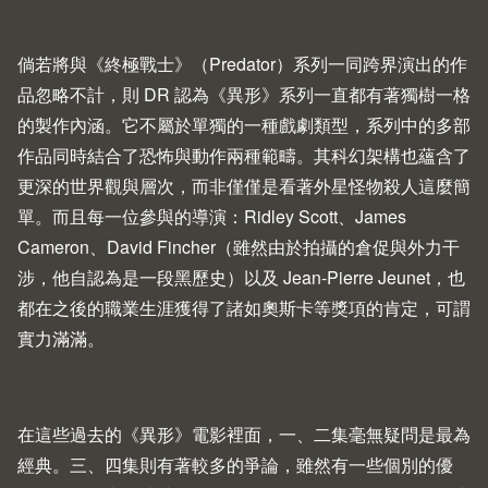
倘若將與《終極戰士》（Predator）系列一同跨界演出的作
品忽略不計，則 DR 認為《異形》系列一直都有著獨樹一格
的製作內涵。它不屬於單獨的一種戲劇類型，系列中的多部
作品同時結合了恐怖與動作兩種範疇。其科幻架構也蘊含了
更深的世界觀與層次，而非僅僅是看著外星怪物殺人這麼簡
單。而且每一位參與的導演：Ridley Scott、James
Cameron、David Fincher（雖然由於拍攝的倉促與外力干
涉，他自認為是一段黑歷史）以及 Jean-Pierre Jeunet，也
都在之後的職業生涯獲得了諸如奧斯卡等獎項的肯定，可謂
實力滿滿。
在這些過去的《異形》電影裡面，一、二集毫無疑問是最為
經典。三、四集則有著較多的爭論，雖然有一些個別的優