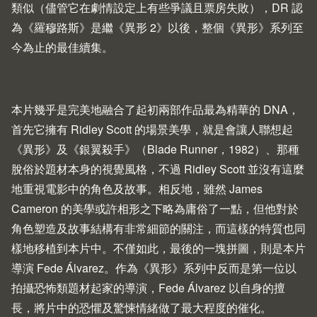
類似（儘管它在劇情設定上有些爭議且票房失敗），DR 認
為《羅穆路斯》是繼《異形 2》以後，整個《異形》系列至
今為止的最佳續集。
本片幾乎是完美地融合了起初兩部作品最為精華的 DNA，
首先它擁有 Ridley Scott 的場景美學，就是會讓人聯想起
《異形》及《銀翼殺手》（
Blade Runner
，1982）、那種
脫俗於題材本身的視覺風格，不過 Ridley Scott 並沒有這麼
地重視電影中的角色及故事。相反地，雖然 James
Cameron 的美學或許相形之下略為庸俗了一點，但他對於
角色塑造及故事結構有非常細節的關注，而這樣的特質也同
樣地移植到本片中。不僅如此，最後的一塊拼圖，則是本片
導演 Fede Álvarez。作為《異形》系列中反而是第一位以
拍攝恐怖類題材起家的導演，Fede Álvarez 以自身的擅
長，將片中的恐懼及驚悚情緒做了最大程度的催化。