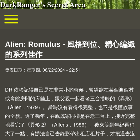
DarkRanger's Secret Area
移至主內容
Toggle main menu
主導覽
Alien: Romulus - 風格到位、精心編織
的系列佳作
發表日期：星期四, 08/22/2024 - 22:51
DR 依稀記得自己是在非常小的時候，曾經窩在某個渡假村
或會館房間的床舖上，跟父親一起看老三台播映的《異形》
（
Alien
，1979）。當時沒有看得很完整，也不是很懂故事
的全貌。過了幾年，在親戚家同樣是在老三台上，接近完整
地看完了《異形 2》（
Aliens
，1986）。後來等到年紀再稍
大了一點，有辦法自己去錄影帶出租店租片子，才把過去沒