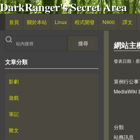
DarkRanger's Secret Area
移至主內容
首頁
關於本站
Linux
程式開發
N900
譯文
主導覽
搜尋
網站主機
發表日期：星期二,
文章分類
影劇
算例行公事了
MediaWiki
遊戲
筆記
分類
雜文
站務訊息