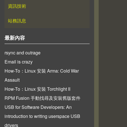
資訊技術
站務訊息
最新內容
rsync and outrage
Email is crazy
How-To：Linux 安裝 Arma: Cold War
Assault
How-To：Linux 安裝 Torchlight II
RPM Fusion 手動找尋及安裝舊版套件
USB for Software Developers: An
introduction to writing userspace USB
drivers