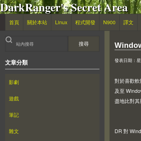
DarkRanger's Secret Area
移至主內容
首頁
關於本站
Linux
程式開發
N900
譯文
主導覽
搜尋
Window
發表日期：星期日,
文章分類
對於喜歡軟
影劇
及至 Win
遊戲
盡地比對其
筆記
雜文
DR 對 W