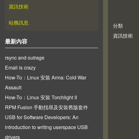
資訊技術
站務訊息
分類
資訊技術
最新內容
rsync and outrage
Email is crazy
How-To：Linux 安裝 Arma: Cold War
Assault
How-To：Linux 安裝 Torchlight II
RPM Fusion 手動找尋及安裝舊版套件
USB for Software Developers: An
introduction to writing userspace USB
drivers