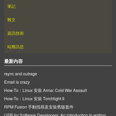
筆記
雜文
資訊技術
站務訊息
最新內容
rsync and outrage
Email is crazy
How-To：Linux 安裝 Arma: Cold War Assault
How-To：Linux 安裝 Torchlight II
RPM Fusion 手動找尋及安裝舊版套件
USB for Software Developers: An introduction to writing