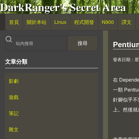
DarkRanger's Secret Area
移至主內容
首頁
關於本站
Linux
程式開發
N900
譯文
主導覽
搜尋
Pentiu
發表日期：星期日,
文章分類
在
Dependen
影劇
一顆 Pent
遊戲
針腳似乎不
上。然後就
筆記
雜文