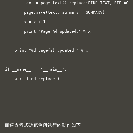
        text = page.text().replace(FIND_TEXT, REPLACE_
        page.save(text, summary = SUMMARY)

        x = x + 1

        print "Page %d updated." % x

    print "%d page(s) updated." % x

if __name__ == "__main__":

    wiki_find_replace()

而這支程式碼範例所執行的動作如下：