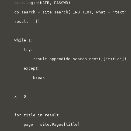
    site.login(USER, PASSWD)

    do_search = site.search(FIND_TEXT, what = "text")

    result = []

    while 1:

        try:

            result.append(do_search.next()["title"])

        except:

            break

    x = 0

    for title in result:

        page = site.Pages[title]
