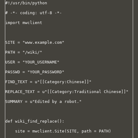
#!/usr/bin/python

# -*- coding: utf-8 -*-

import mwclient

SITE = "www.example.com"

PATH = "/wiki/"

USER = "YOUR_USERNAME"

PASSWD = "YOUR_PASSWORD"

FIND_TEXT = u"[[Category:Chinese]]"

REPLACE_TEXT = u"[[Category:Traditional Chinese]]"

SUMMARY = u"Edited by a robot."

def wiki_find_replace():

    site = mwclient.Site(SITE, path = PATH)
