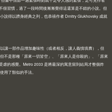
量敘述，但書中情節一遇緊張時刻就十足令人感到緊張，足可見作者
得不很習慣，過了一段時間後漸漸覺得這還算是不錯的小說。但
得以躋身經典之列，也恭禧作者 Dmitry Glukhovsky 成就
）的確可以讓一部作品增加趣味性（或者相反，讓人義憤填膺），但
結局，但不是那種「原來一切皆空」、「原來人是你殺的」、「原來
感覺。Metro 2033 是將最深的寓意留到結局才整個炸
d），也使用了類似的手法。