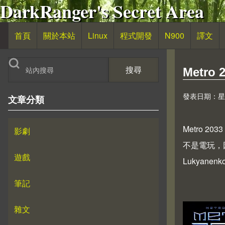
DarkRanger's Secret Area
移至主內容
首頁
關於本站
Linux
程式開發
N900
譯文
主導覽
搜尋
Metro 
發表日期：星期日,
文章分類
Metro 2
影劇
不是電玩，
遊戲
Lukyan
筆記
雜文