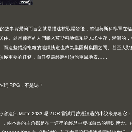
 2033 的故事背景簡而言之就是描述核戰爆發後，整個莫斯科壟
居住。於是倖存的人們躲入莫斯科地鐵系統以求生存，漸漸的，
。而這些錯綜複雜的地鐵軌道也成為集團與集團之間、甚至人類
項極重要的任務，而任務最終將引領他重回地表……
在玩 RPG，不是嗎？
這部 Metro 2033 呢？DR 嘗試用曾經讀過的小說來形容它：首先它有點像
laxy），兩本書的主角都是在一連串的經歷中發掘自己的特殊使命。再者它又有