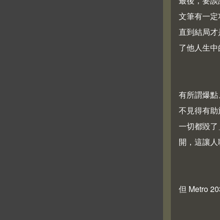
最後，要談談
文筆有一定
直到結局才是
了他人生中
有所謂爆點
不見得有助
一切都毀了
開，這讓人聯想
但 Metr