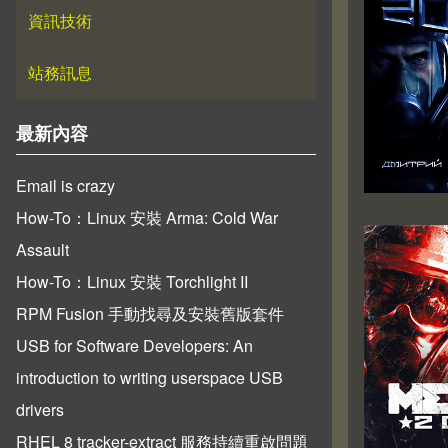
資訊技術
站務訊息
最新內容
Email is crazy
How-To：Linux 安裝 Arma: Cold War
Assault
How-To：Linux 安裝 Torchlight II
RPM Fusion 手動找尋及安裝舊版套件
USB for Software Developers: An
introduction to writing userspace USB
drivers
RHEL 8 tracker-extract 服務持續重啟問題