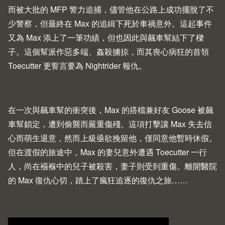
而被大批的 MFP 警力追捕，儘管他在公路上成功擺脫了不
少警察，但最終在 Max 的追緝下死於車禍意外。這起事件
又為 Max 添上了一筆功績，但也因此與飆車幫結下了樑
子。這個幫派作惡多端、姦殺擄掠，而其喪心病狂的首領
Toecutter 更誓言要為 Nightrider 報仇。
在一次與飆車幫的衝突後，Max 的搭檔兼好友 Goose 被飆
車幫鎖定，遭到偷襲而嚴重傷殘。這項打擊讓 Max 失去信
心而萌生退意，然而上級亟欲挽留他，僅同意他暫時休假。
但在渡假的旅途中，Max 的妻兒意外遭遇 Toecutter 一行
人，尚在襁褓中的兒子被殺害，妻子則受到重傷。離開醫院
的 Max 復仇心切，踏上了瘋狂追逐的復仇之旅……