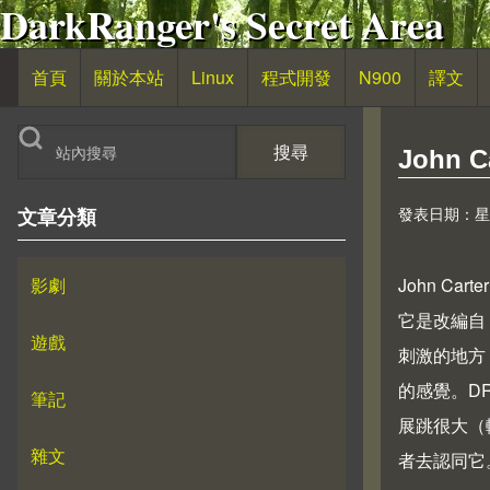
DarkRanger's Secret Area
移至主內容
首頁
關於本站
Linux
程式開發
N900
譯文
主導覽
搜尋
John
發表日期：星期四,
文章分類
影劇
John Carter
它是改編自 
遊戲
刺激的地方
的感覺。D
筆記
展跳很大（
雜文
者去認同它