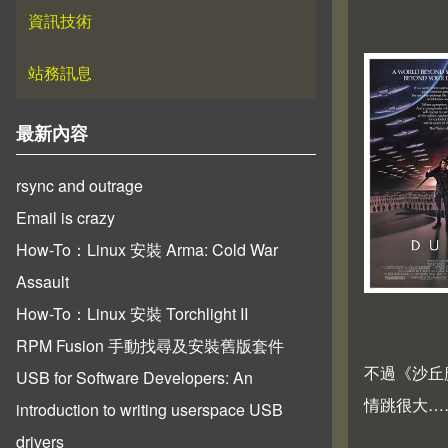
資訊技術
站務訊息
最新內容
rsync and outrage
Email is crazy
How-To：Linux 安裝 Arma: Cold War
Assault
How-To：Linux 安裝 Torchlight II
RPM Fusion 手動找尋及安裝舊版套件
不過《沙丘
USB for Software Developers: An
情跳很大…
introduction to writing userspace USB
drivers