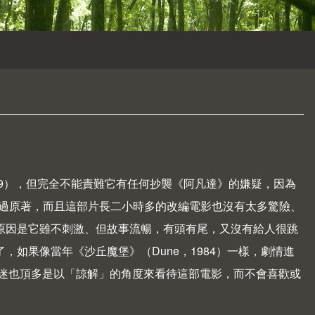
09），但完全不能責難它有任何抄襲《阿凡達》的嫌疑，因為
DR 並沒有讀過原著，而且這部片長二小時多的改編電影也沒有太多驚險、
，原因是它雖不刺激、但故事流暢，有頭有尾，又沒有給人很跳
了，如果像當年《沙丘魔堡》（
Dune
，1984）一樣，劇情進
迷也頂多是以「諒解」的角度來看待這部電影，而不會喜歡或