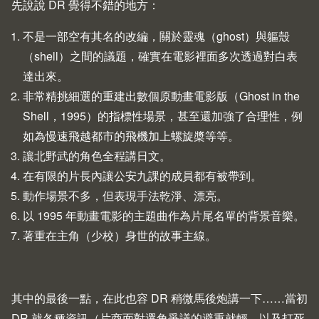
先說說 DR 覺得不錯的地方：
不是一部空有其名的改編，關於靈魂（ghost）與軀殼
（shell）之間的議題，確實在電影裡面多次透過對白表
達出來。
非常精挑細選的重建出數個原動畫電影版（
Ghost in the
Shell
，1995）的指標性場景，甚至還加強了合理性，例
如為慢速飛越都市的飛機加上螺旋槳等等。
讓北野武的角色全程講日文。
在有限的片長內讓公安九課的成員都有被帶到。
動作場景不多，但表現手法乾淨、漂亮。
以 1995 年動畫電影的主題曲作為片尾名單的背景音樂。
著重在主角（少校）身世的故事主線。
其中的最後一點，在此也容 DR 稍微馬後炮講一下……當初
DR 就各種資訊（片商面對選角爭議的避重就輕、以及打死