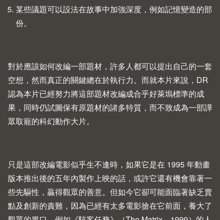
某些議題可以設法在故事中加強深度，例如記憶變造的部
份。
對於應該如何改編一部題材，許多人都可以提出自己的一套
空想，然而真正的關鍵總在於執行力。而就本片來說，DR
認為本片已經努力將這部題材改編成合乎好萊塢標準的成
果，同時仍試圖保有原題材的諸多特質，而不致成為一部譁
眾取寵的科幻動作大片。
只是這部改編電影似乎生不逢時，如果它是在 1995 年動畫
版本推出後的五年內製作上映的話，或許它還有機會靠著一
些先驅性，贏得觀眾的善意。但如今它卻可能面臨著缺乏賣
點及創新的責難，因為已經有太多電影搶在它前面，養大了
觀眾的胃口。例如《駭客任務》（
The Matrix
，1999）的人