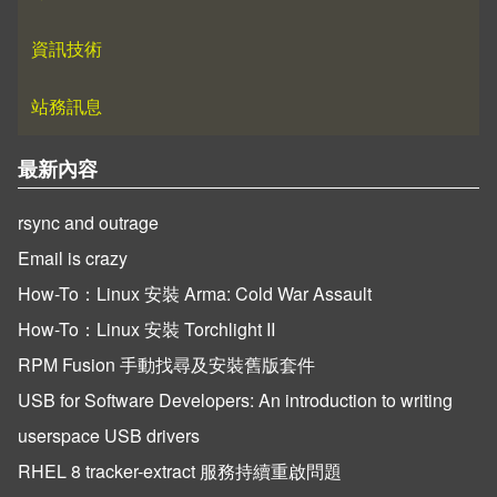
資訊技術
站務訊息
最新內容
rsync and outrage
Email is crazy
How-To：Linux 安裝 Arma: Cold War Assault
How-To：Linux 安裝 Torchlight II
RPM Fusion 手動找尋及安裝舊版套件
USB for Software Developers: An introduction to writing
userspace USB drivers
RHEL 8 tracker-extract 服務持續重啟問題