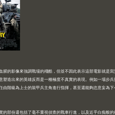
血腥的影像來強調戰場的殘酷，但並不因此表示這部電影就是寫
意塑造出來的英雄反而是一種極度不真實的表現。例如一場步兵
任由階級為上士的裝甲兵主角進行指揮，甚至還能夠恣意妄為下
實的部份還包括了毫不重視偵查的戰車行進，以及近乎白痴般的