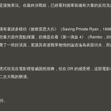
是漫無章法。在最終決戰前，已經看到德軍裝備有大量的反坦克武器（
有著諸多模仿《搶救雷恩大兵》（Saving Private Rya
暴力當作賣點揮灑，彷彿是在看《第一滴血 4》（Rambo，2008
費了一班好演員，更讓其表達戰爭無情的論述淪為表面功夫，而
虎式坦克在電影裡發威固然很爽，但在 DR 的感受裡，這部電
二次大戰的褻瀆。
 分。