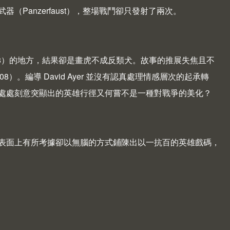
Panzerfaust），整場戰鬥卻只發射了兩次。
n，1998）的地方，結果卻是畫虎不成反類犬。故事的推展失焦且不
）。編導 David Ayer 並沒有認真處理情感層次的起承轉
處處刻意突顯出的英雄行徑又何嘗不是一種對戰爭的美化？
影表面上有所考據卻以無腦的方式鋪陳出以一抗百的英雄戲碼，