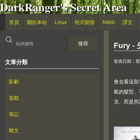
DarkRanger's Secret Area
移至主內容
首頁
關於本站
Linux
程式開發
N900
譯文
主導覽
搜尋
Fury
發表日期：星期日,
文章分類
影劇
會去看這部電
氣的髮型、
遊戲
克、而是所
筆記
雜文