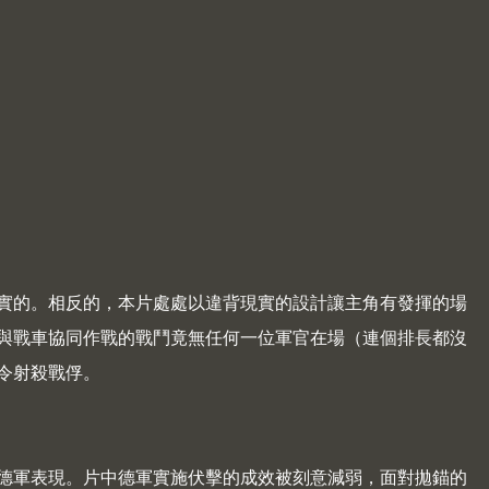
實的。相反的，本片處處以違背現實的設計讓主角有發揮的場
與戰車協同作戰的戰鬥竟無任何一位軍官在場（連個排長都沒
令射殺戰俘。
德軍表現。片中德軍實施伏擊的成效被刻意減弱，面對拋錨的