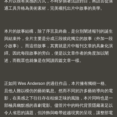
本片以很有美感的方式，不時穿插著法語對白，將語言從溝
通工具升格為美術素材，完美襯托出片中故事的美學。
本片的故事結構，除了序言及終曲，是分別闡述報刊的誕生
與結束外，全片主要是分成三段彼此獨立的故事（外加一段
小故事）。而這些故事，其實就是片中報刊文章的具象化演
繹。因此每段故事的旁白，便是以文章作者的角度加以闡
述，而觀眾也就像是在閱讀四篇文章一樣。
正如同 Wes Anderson 的過往作品，本片擁有獨樹一格、
且他人難以模仿的藝術氣息。然而不同於許多藝術導向的電
影，在美感之下往往存在枯燥乏味的風險，本片同時也是一
部極具幽默感的喜劇電影。儘管片中的時代背景隱藏著足以
令人省思的議題，但誇飾與略帶超越現實的呈現，讓整部電