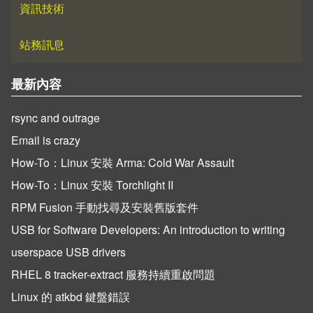
資訊技術
站務訊息
最新內容
rsync and outrage
Email is crazy
How-To：Linux 安裝 Arma: Cold War Assault
How-To：Linux 安裝 Torchlight II
RPM Fusion 手動找尋及安裝舊版套件
USB for Software Developers: An introduction to writing
userspace USB drivers
RHEL 8 tracker-extract 服務持續重啟問題
Linux 的 atkbd 鍵盤錯誤