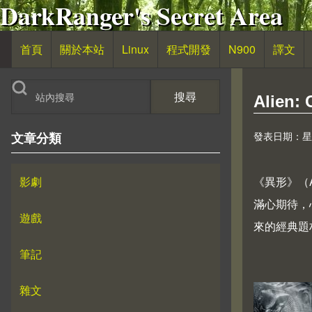
DarkRanger's Secret Area
移至主內容
首頁
關於本站
Linux
程式開發
N900
譯文
主導覽
搜尋
Alien
發表日期：星期六,
文章分類
影劇
《異形》（
滿心期待，
遊戲
來的經典題
筆記
雜文