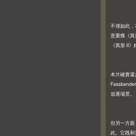
不僅如此，本
意重獲《異
《異形 II
本片確實還是
Fassben
追逐場景。
但另一方面
此。它既和