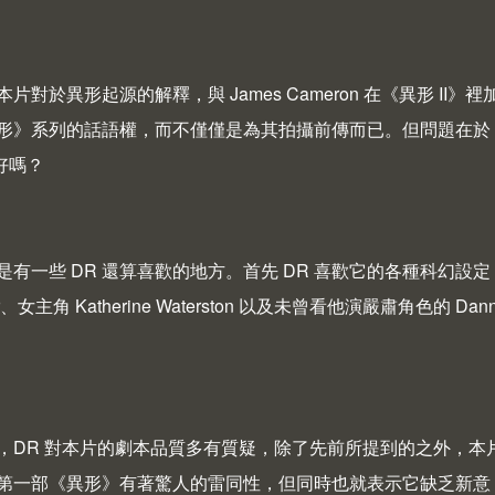
片對於異形起源的解釋，與 James Cameron 在《異形 II》裡加
形》系列的話語權，而不僅僅是為其拍攝前傳而已。但問題在於：這部 
》好嗎？
有一些 DR 還算喜歡的地方。首先 DR 喜歡它的各種科幻設定，
der、女主角 Katherine Waterston 以及未曾看他演嚴肅角色
，DR 對本片的劇本品質多有質疑，除了先前所提到的之外，
第一部《異形》有著驚人的雷同性，但同時也就表示它缺乏新意