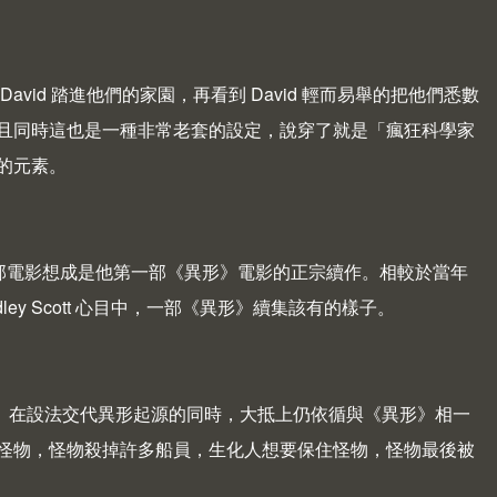
vid 踏進他們的家園，再看到 David 輕而易舉的把他們悉數
且同時這也是一種非常老套的設定，說穿了就是「瘋狂科學家
的元素。
似乎將這部電影想成是他第一部《異形》電影的正宗續作。相較於當年
dley Scott 心目中，一部《異形》續集該有的樣子。
約》在設法交代異形起源的同時，大抵上仍依循與《異形》相一
怪物，怪物殺掉許多船員，生化人想要保住怪物，怪物最後被