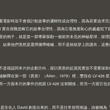
 在看電影時並不會很計較故事的邏輯性或合理性，因為若要追求
R 實在很難忽略它的故事合理性，因為它毫無羞恥心的處處犯
受的例子，就是當一群專家探勘一個前所未見的神秘星球，按理
。結果他們竟然是選擇攜帶槍械，而不是統統穿上防護衣，這整
 也不是很認同本片的企劃方向，探討異形的起源其實並不需要採
確解釋在第一部《異形》（
Alien
，1979）裡，墜毀在 LV-4
而一方面本片的事件仍然跟 LV-426 沒有關係，而另一方面
是生化人 David 創造出來的，而不是往常按照推論，由被稱為「