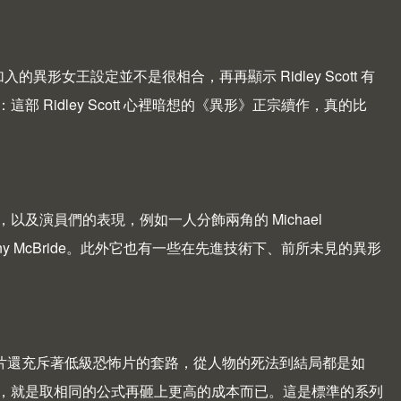
入的異形女王設定並不是很相合，再再顯示 Ridley Scott 有
Ridley Scott 心裡暗想的《異形》正宗續作，真的比
以及演員們的表現，例如一人分飾兩角的 Michael
的 Danny McBride。此外它也有一些在先進技術下、前所未見的異形
本片還充斥著低級恐怖片的套路，從人物的死法到結局都是如
，就是取相同的公式再砸上更高的成本而已。這是標準的系列