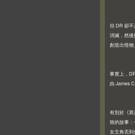
但 DR 卻
消滅，然後
創造出怪物
事實上，DR
由 James 
有別於《異
致的故事：
女主角丟到