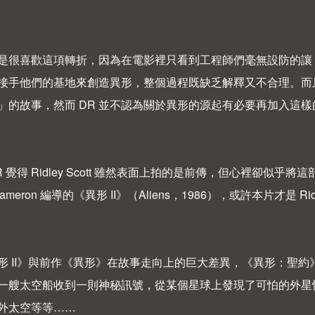
不是很喜歡這項轉折，因為在電影裡只看到工程師們毫無設防的讓 Da
接手他們的基地來創造異形，整個過程既缺乏解釋又不合理。而
」的故事，然而 DR 並不認為關於異形的源起有必要再加入這樣
 覺得 Ridley Scott 雖然表面上拍的是前傳，但心裡卻
Cameron 編導的《異形 II》（
Aliens
，1986），或許本片才是 Ri
形 II》與前作《異形》在故事走向上的巨大差異，《異形：聖
一艘太空船收到一則神秘訊號，從某個星球上發現了可怕的外星
外太空等等……