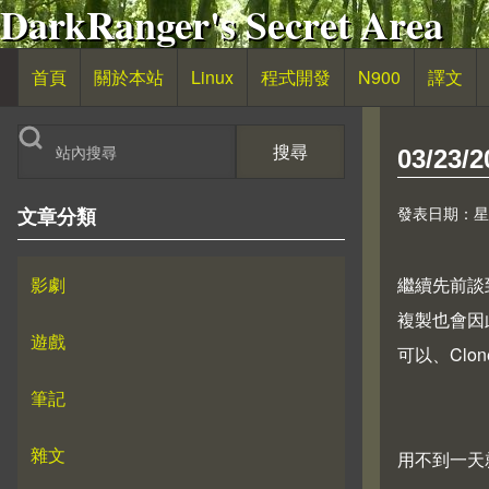
DarkRanger's Secret Area
移至主內容
首頁
關於本站
Linux
程式開發
N900
譯文
主導覽
搜尋
03/23/
發表日期：星期三,
文章分類
影劇
繼續先前談到
複製也會因此
遊戲
可以、Cl
筆記
雜文
用不到一天