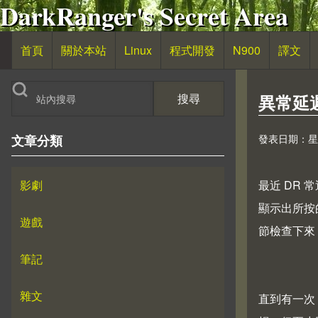
DarkRanger's Secret Area
移至主內容
首頁
關於本站
Linux
程式開發
N900
譯文
主導覽
搜尋
異常延遲的
發表日期：星期六,
文章分類
影劇
最近 DR
顯示出所按
遊戲
節檢查下來
筆記
雜文
直到有一次 