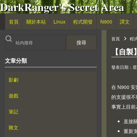
DarkRanger's Secret Area
移至主內容
首頁
關於本站
Linux
程式開發
N900
譯文
主導覽
首頁
程
搜尋
導航
【自製】Q
文章分類
發表日期：星期六,
影劇
在
N900 安裝
遊戲
的支援很不
事實上目前為
筆記
直接
雜文
重新