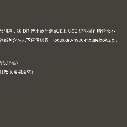
題，讓 DR 使用藍牙滑鼠加上 USB 鍵盤操作時愉快不
碼都包含在以下這個檔案：
ioquake3-n900-mouselook.zip
，
備份原本的執行檔）
Docs 將修改版複製過來）