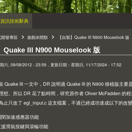
資訊技術辭典
式開發專區
遊戲休閒類
【自製】Quake III N900 Mouselook 版
連結
uake III N900 Mouselook 版
 09/08/2012 - 23:59，更新日期：星期日, 11/17/2024 - 17:52
 Quake III
一文中，DR 說明過 Quake III 的 N900 
理想。所以 DR 花了點時間，研究原作者
Oliver McFadden
的程
止只改了 egl_input.c 這支檔案，不過已經成功達成以下的改
關閉加速感應器功能
支援滑鼠按鍵與滾輪功能